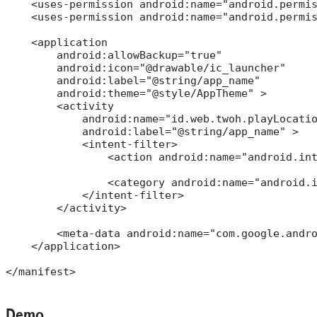
    <uses-permission android:name="android.permis
    <uses-permission android:name="android.permis
    <application

        android:allowBackup="true"

        android:icon="@drawable/ic_launcher"

        android:label="@string/app_name"

        android:theme="@style/AppTheme" >

        <activity

            android:name="id.web.twoh.playLocatio
            android:label="@string/app_name" >

            <intent-filter>

                <action android:name="android.int
                <category android:name="android.i
            </intent-filter>

        </activity>

        <meta-data android:name="com.google.andro
    </application>

</manifest>

Demo