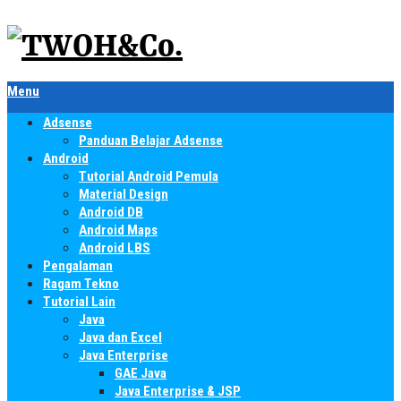
Menu
Adsense
Panduan Belajar Adsense
Android
Tutorial Android Pemula
Material Design
Android DB
Android Maps
Android LBS
Pengalaman
Ragam Tekno
Tutorial Lain
Java
Java dan Excel
Java Enterprise
GAE Java
Java Enterprise & JSP