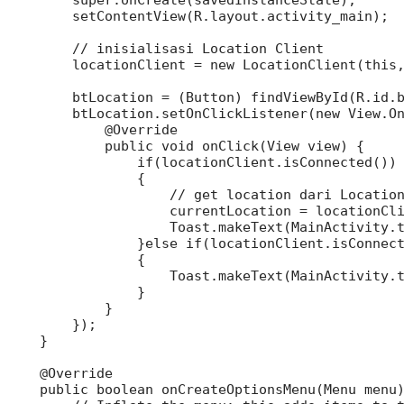
        setContentView(R.layout.activity_main);

        // inisialisasi Location Client

        locationClient = new LocationClient(this,
        btLocation = (Button) findViewById(R.id.b
        btLocation.setOnClickListener(new View.On
            @Override

            public void onClick(View view) {

                if(locationClient.isConnected())

                {

                    // get location dari Location
                    currentLocation = locationCli
                    Toast.makeText(MainActivity.t
                }else if(locationClient.isConnect
                {

                    Toast.makeText(MainActivity.t
                }

            }

        });

    }

    @Override

    public boolean onCreateOptionsMenu(Menu menu)