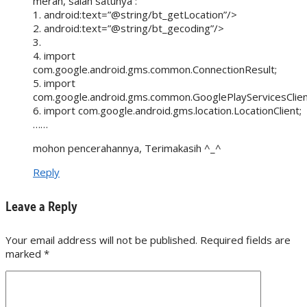
merah, salah satunya :
1. android:text=”@string/bt_getLocation”/>
2. android:text=”@string/bt_gecoding”/>
3.
4. import
com.google.android.gms.common.ConnectionResult;
5. import
com.google.android.gms.common.GooglePlayServicesClien
6. import com.google.android.gms.location.LocationClient;
……
mohon pencerahannya, Terimakasih ^_^
Reply
Leave a Reply
Your email address will not be published. Required fields are
marked
*