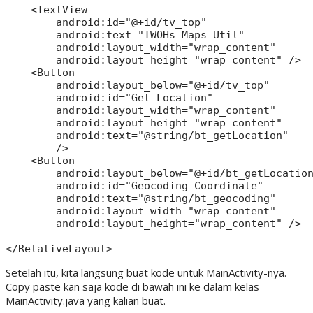
    <TextView

        android:id="@+id/tv_top"

        android:text="TWOHs Maps Util"

        android:layout_width="wrap_content"

        android:layout_height="wrap_content" />

    <Button

        android:layout_below="@+id/tv_top"

        android:id="Get Location"

        android:layout_width="wrap_content"

        android:layout_height="wrap_content"

        android:text="@string/bt_getLocation"

        />

    <Button

        android:layout_below="@+id/bt_getLocation
        android:id="Geocoding Coordinate"

        android:text="@string/bt_geocoding"

        android:layout_width="wrap_content"

        android:layout_height="wrap_content" />

Setelah itu, kita langsung buat kode untuk MainActivity-nya.
Copy paste kan saja kode di bawah ini ke dalam kelas
MainActivity.java yang kalian buat.