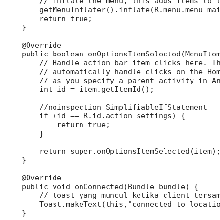
        // Inflate the menu; this adds items to t
        getMenuInflater().inflate(R.menu.menu_mai
        return true;

    }

    @Override

    public boolean onOptionsItemSelected(MenuItem
        // Handle action bar item clicks here. Th
        // automatically handle clicks on the Hom
        // as you specify a parent activity in An
        int id = item.getItemId();

        //noinspection SimplifiableIfStatement

        if (id == R.id.action_settings) {

            return true;

        }

        return super.onOptionsItemSelected(item);
    }

    @Override

    public void onConnected(Bundle bundle) {

        // toast yang muncul ketika client tersam
        Toast.makeText(this,"connected to locatio
    }
