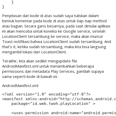
    }

Penjelasan dari kode di atas sudah saya tuliskan dalam
bentuk komentar pada kode di atas untuk tiap-tiap method
atau bagian. Secara garis besarnya, pada saat dimulai aplikasi
ini akan mencoba untuk koneksi ke Google service, setelah
LocationClient tersambung ke service, maka akan muncul
Toast notifikasi bahwa LocationClient sudah tersambung. And
that’s it, ketika sudah tersambung, maka kita bisa langsung
mengambil lokasi dari LocationClient.
Terakhir, kita akan sedikit mengupdate file
AndroidManifest.xml untuk menambahkan beberapa
permissions dan metadata Play Services, gantilah supaya
sama seperti kode di bawah ini :
AndroidManifest.xml
<?xml version="1.0" encoding="utf-8"?>

<manifest xmlns:android="http://schemas.android.c
    package="id.web.twoh.playLocation" >

    <uses-permission android:name="android.permis