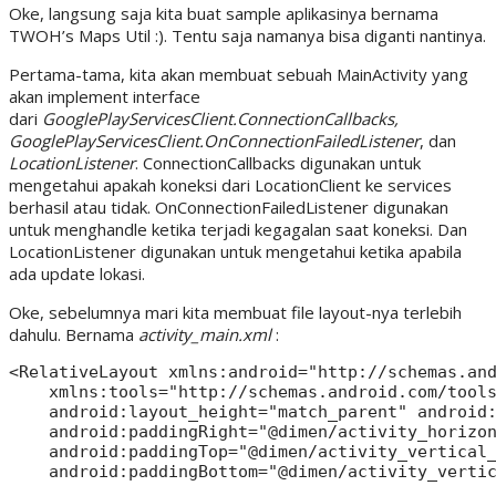
Oke, langsung saja kita buat sample aplikasinya bernama
TWOH’s Maps Util :). Tentu saja namanya bisa diganti nantinya.
Pertama-tama, kita akan membuat sebuah MainActivity yang
akan implement interface
dari
GooglePlayServicesClient.ConnectionCallbacks,
GooglePlayServicesClient.OnConnectionFailedListener
, dan
LocationListener
. ConnectionCallbacks digunakan untuk
mengetahui apakah koneksi dari LocationClient ke services
berhasil atau tidak. OnConnectionFailedListener digunakan
untuk menghandle ketika terjadi kegagalan saat koneksi. Dan
LocationListener digunakan untuk mengetahui ketika apabila
ada update lokasi.
Oke, sebelumnya mari kita membuat file layout-nya terlebih
dahulu. Bernama
activity_main.xml
:
<RelativeLayout xmlns:android="http://schemas.and
    xmlns:tools="http://schemas.android.com/tools
    android:layout_height="match_parent" android:
    android:paddingRight="@dimen/activity_horizon
    android:paddingTop="@dimen/activity_vertical_
    android:paddingBottom="@dimen/activity_vertic