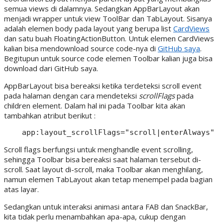
semua views di dalamnya. Sedangkan AppBarLayout akan
menjadi wrapper untuk view ToolBar dan TabLayout. Sisanya
adalah elemen body pada layout yang berupa list
CardViews
dan satu buah FloatingActionButton. Untuk elemen CardViews
kalian bisa mendownload source code-nya di
GitHub saya
.
Begitupun untuk source code elemen Toolbar kalian juga bisa
download dari GitHub saya.
AppBarLayout bisa bereaksi ketika terdeteksi scroll event
pada halaman dengan cara mendeteksi
scrollFlags
pada
children element. Dalam hal ini pada Toolbar kita akan
tambahkan atribut berikut :
Scroll flags berfungsi untuk menghandle event scrolling,
sehingga Toolbar bisa bereaksi saat halaman tersebut di-
scroll. Saat layout di-scroll, maka Toolbar akan menghilang,
namun elemen TabLayout akan tetap menempel pada bagian
atas layar.
Sedangkan untuk interaksi animasi antara FAB dan SnackBar,
kita tidak perlu menambahkan apa-apa, cukup dengan