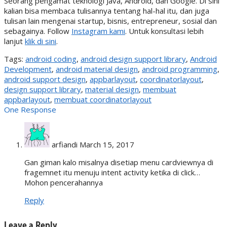
Seorang pengamat teknologi Java, Android, dan Google. Di sini
kalian bisa membaca tulisannya tentang hal-hal itu, dan juga
tulisan lain mengenai startup, bisnis, entrepreneur, sosial dan
sebagainya. Follow
Instagram kami
. Untuk konsultasi lebih
lanjut
klik di sini
.
Tags:
android coding
,
android design support library
,
Android
Development
,
android material design
,
android programming
,
android support design
,
appbarlayout
,
coordinatorlayout
,
design support library
,
material design
,
membuat
appbarlayout
,
membuat coordinatorlayout
One Response
arfiandi
March 15, 2017
Gan giman kalo misalnya disetiap menu cardviewnya di
fragemnet itu menuju intent activity ketika di click…
Mohon pencerahannya
Reply
Leave a Reply