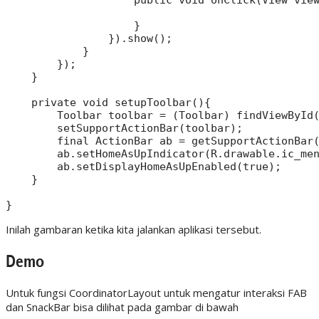
                    }

                }).show();

            }

        });

    }

    private void setupToolbar(){

        Toolbar toolbar = (Toolbar) findViewById(
        setSupportActionBar(toolbar);

        final ActionBar ab = getSupportActionBar(
        ab.setHomeAsUpIndicator(R.drawable.ic_men
        ab.setDisplayHomeAsUpEnabled(true);

    }

Inilah gambaran ketika kita jalankan aplikasi tersebut.
Demo
Untuk fungsi CoordinatorLayout untuk mengatur interaksi FAB
dan SnackBar bisa dilihat pada gambar di bawah