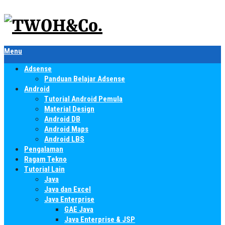
Menu
Adsense
Panduan Belajar Adsense
Android
Tutorial Android Pemula
Material Design
Android DB
Android Maps
Android LBS
Pengalaman
Ragam Tekno
Tutorial Lain
Java
Java dan Excel
Java Enterprise
GAE Java
Java Enterprise & JSP