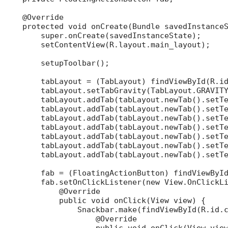
    @Override

    protected void onCreate(Bundle savedInstanceS
        super.onCreate(savedInstanceState);

        setContentView(R.layout.main_layout);

        setupToolbar();

        tabLayout = (TabLayout) findViewById(R.id
        tabLayout.setTabGravity(TabLayout.GRAVITY
        tabLayout.addTab(tabLayout.newTab().setTe
        tabLayout.addTab(tabLayout.newTab().setTe
        tabLayout.addTab(tabLayout.newTab().setTe
        tabLayout.addTab(tabLayout.newTab().setTe
        tabLayout.addTab(tabLayout.newTab().setTe
        tabLayout.addTab(tabLayout.newTab().setTe
        tabLayout.addTab(tabLayout.newTab().setTe
        fab = (FloatingActionButton) findViewById
        fab.setOnClickListener(new View.OnClickLi
            @Override

            public void onClick(View view) {

                Snackbar.make(findViewById(R.id.c
                    @Override

                    public void onClick(View view