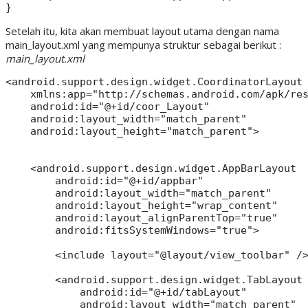
Setelah itu, kita akan membuat layout utama dengan nama
main_layout.xml yang mempunya struktur sebagai berikut :
main_layout.xml
<android.support.design.widget.CoordinatorLayout 
    xmlns:app="http://schemas.android.com/apk/res
    android:id="@+id/coor_Layout"

    android:layout_width="match_parent"

    android:layout_height="match_parent">

    <android.support.design.widget.AppBarLayout

        android:id="@+id/appbar"

        android:layout_width="match_parent"

        android:layout_height="wrap_content"

        android:layout_alignParentTop="true"

        android:fitsSystemWindows="true">

        <include layout="@layout/view_toolbar" />
        <android.support.design.widget.TabLayout

            android:id="@+id/tabLayout"

            android:layout_width="match_parent"
