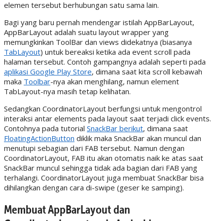
elemen tersebut berhubungan satu sama lain.
Bagi yang baru pernah mendengar istilah AppBarLayout,
AppBarLayout adalah suatu layout wrapper yang
memungkinkan ToolBar dan views didekatnya (biasanya
TabLayout
) untuk bereaksi ketika ada event scroll pada
halaman tersebut. Contoh gampangnya adalah seperti pada
aplikasi Google Play Store
, dimana saat kita scroll kebawah
maka
Toolbar
-nya akan menghilang, namun element
TabLayout-nya masih tetap kelihatan.
Sedangkan CoordinatorLayout berfungsi untuk mengontrol
interaksi antar elements pada layout saat terjadi click events.
Contohnya pada tutorial
SnackBar berikut
, dimana saat
FloatingActionButton
diklik maka SnackBar akan muncul dan
menutupi sebagian dari FAB tersebut. Namun dengan
CoordinatorLayout, FAB itu akan otomatis naik ke atas saat
SnackBar muncul sehingga tidak ada bagian dari FAB yang
terhalangi. CoordinatorLayout juga membuat SnackBar bisa
dihilangkan dengan cara di-swipe (geser ke samping).
Membuat AppBarLayout dan