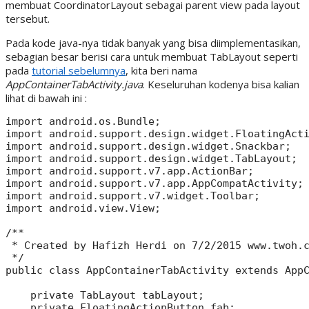
membuat CoordinatorLayout sebagai parent view pada layout
tersebut.
Pada kode java-nya tidak banyak yang bisa diimplementasikan,
sebagian besar berisi cara untuk membuat TabLayout seperti
pada
tutorial sebelumnya
, kita beri nama
AppContainerTabActivity.java
. Keseluruhan kodenya bisa kalian
lihat di bawah ini :
import android.os.Bundle;

import android.support.design.widget.FloatingActi
import android.support.design.widget.Snackbar;

import android.support.design.widget.TabLayout;

import android.support.v7.app.ActionBar;

import android.support.v7.app.AppCompatActivity;

import android.support.v7.widget.Toolbar;

import android.view.View;

/**

 * Created by Hafizh Herdi on 7/2/2015 www.twoh.c
 */

public class AppContainerTabActivity extends AppC
    private TabLayout tabLayout;

    private FloatingActionButton fab;
