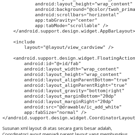
            android:layout_height="wrap_content"

            android:background="@color/twoh_prima
            android:scrollbars="horizontal"

            app:tabGravity="center"

            app:tabMode="scrollable" />

    </android.support.design.widget.AppBarLayout>
    <include

        layout="@layout/view_cardview" />

    <android.support.design.widget.FloatingAction
        android:id="@+id/fab"

        android:layout_width="wrap_content"

        android:layout_height="wrap_content"

        android:layout_alignParentBottom="true"

        android:layout_alignParentRight="true"

        android:layout_gravity="bottom|right"

        android:layout_marginBottom="20dp"

        android:layout_marginRight="20dp"

        android:src="@drawable/ic_add_white"

        app:fabSize="normal" />

Susunan xml layout di atas secara garis besar adalah,
CoordinatorLayout menjadi parent layout yang membungkus