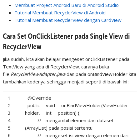
Membuat Project Android Baru di Android Studio
Tutorial Membuat RecyclerView di Android
Tutorial Membuat RecyclerView dengan CardView
Cara Set OnClickListener pada Single View di
RecyclerView
Jika sudah, kita akan belajar mengeset onClickListener pada
TextView yang ada di RecyclerView. caranya buka
file
RecyclerViewAdapter.java
dan pada onBindViewHolder kita
tambahkan kodenya sehingga menjadi seperti di bawah ini :
1
@Override
2
public
void
onBindViewHolder(ViewHolder
3
holder,
int
position) {
4
// - mengambil elemen dari dataset
5
(ArrayList) pada posisi tertentu
6
// - mengeset isi view dengan elemen dari