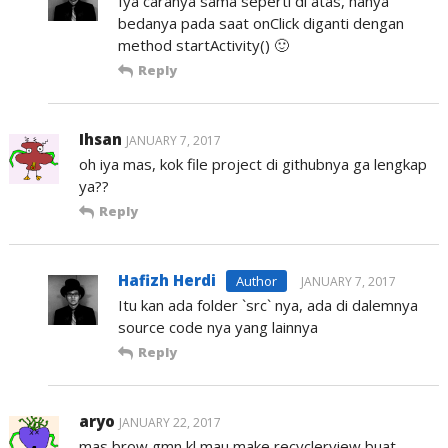
Iya caranya sama seperti di atas, hanya
bedanya pada saat onClick diganti dengan
method startActivity() 🙂
Reply
Ihsan
JANUARY 7, 2017
oh iya mas, kok file project di githubnya ga lengkap
ya??
Reply
Hafizh Herdi
JANUARY 7, 2017
Itu kan ada folder `src` nya, ada di dalemnya
source code nya yang lainnya
Reply
aryo
JANUARY 22, 2017
mas brow,gmn kl mau make recyclerview buat