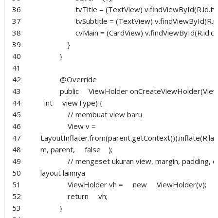
36
tvTitle = (TextView) v.findViewById(R.id.tv_
37
tvSubtitle = (TextView) v.findViewById(R.id.
38
cvMain = (CardView) v.findViewById(R.id.cv
39
}
40
}
41
42
@Override
43
public
ViewHolder onCreateViewHolder(View
44
int
viewType) {
45
// membuat view baru
46
View v =
47
LayoutInflater.from(parent.getContext()).inflate(R.la
48
m, parent,
false
);
49
// mengeset ukuran view, margin, padding, 
50
layout lainnya
51
ViewHolder vh =
new
ViewHolder(v);
52
return
vh;
53
}