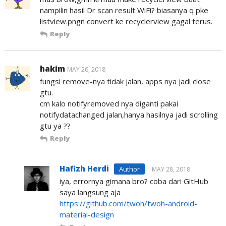
nampilin hasil Dr scan result WiFi? biasanya q pke
listview.pngn convert ke recyclerview gagal terus.
Reply
hakim
MAY 26, 2018
fungsi remove-nya tidak jalan, apps nya jadi close
gtu.
cm kalo notifyremoved nya diganti pakai
notifydatachanged jalan,hanya hasilnya jadi scrolling
gtu ya ??
Reply
Hafizh Herdi
MAY 28, 2018
iya, errornya gimana bro? coba dari GitHub
saya langsung aja
https://github.com/twoh/twoh-android-
material-design