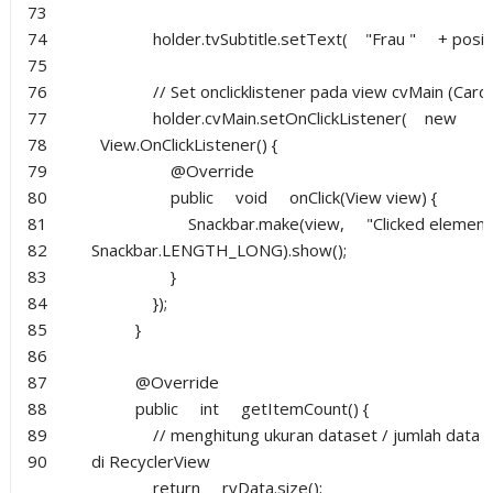
73
74
holder.tvSubtitle.setText(
"Frau "
+ posit
75
76
// Set onclicklistener pada view cvMain (Card
77
holder.cvMain.setOnClickListener(
new
78
View.OnClickListener() {
79
@Override
80
public
void
onClick(View view) {
81
Snackbar.make(view,
"Clicked element
82
Snackbar.LENGTH_LONG).show();
83
}
84
});
85
}
86
87
@Override
88
public
int
getItemCount() {
89
// menghitung ukuran dataset / jumlah data 
90
di RecyclerView
return
rvData.size();