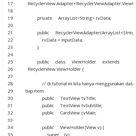
17
RecyclerView.Adapter<RecyclerViewAdapter.ViewHo
18
19
private
ArrayList<String> rvData;
20
21
public
RecyclerViewAdapter(ArrayList<String>
22
rvData = inputData;
23
}
24
25
public
class
ViewHolder
extends
26
RecyclerView.ViewHolder {
27
28
// di tutorial ini kita hanya menggunakan data
29
tiap item
30
public
TextView tvTitle;
31
public
TextView tvSubtitle;
32
public
CardView cvMain;
33
34
public
ViewHolder(View v) {
35
super
(v);