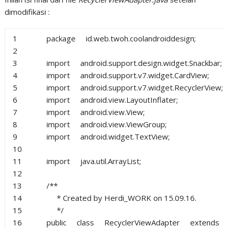
dimodifikasi :
1
package
id.web.twoh.coolandroiddesign;
2
3
import
android.support.design.widget.Snackbar;
4
import
android.support.v7.widget.CardView;
5
import
android.support.v7.widget.RecyclerView;
6
import
android.view.LayoutInflater;
7
import
android.view.View;
8
import
android.view.ViewGroup;
9
import
android.widget.TextView;
10
11
import
java.util.ArrayList;
12
13
/**
14
* Created by Herdi_WORK on 15.09.16.
15
*/
16
public
class
RecyclerViewAdapter
extends