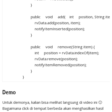
}
public
void
add(
int
position, String item
rvData.add(position, item);
notifyItemInserted(position);
}
public
void
remove(String item) {
int
position = rvData.indexOf(item);
rvData.remove(position);
notifyItemRemoved(position);
}
}
Demo
Untuk demonya, kalian bisa melihat langsung di video ini 🙂
Bagaimana click di tempat berbeda akan menghasilkan hasil