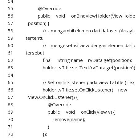
54
55
@Override
56
public
void
onBindViewHolder(ViewHolder 
57
position) {
58
// - mengambil elemen dari dataset (ArrayLis
59
tertentu
60
// - mengeset isi view dengan elemen dari d
61
tersebut
62
final
String name = rvData.get(position);
63
holder.tvTitle.setText(rvData.get(position));
64
65
// Set onclicklistener pada view tvTitle (Text
66
holder.tvTitle.setOnClickListener(
new
67
View.OnClickListener() {
68
@Override
69
public
void
onClick(View v) {
70
remove(name);
71
}
72
});