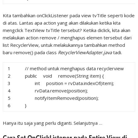
Kita tambahkan onClickListener pada view tvTitle seperti kode
di atas. Lantas apa action yang akan dilakukan ketika kita
mengclick TextView tvTitle tersebut? Ketika diclick, kita akan
melakukan action remove / menghapus elemen tersebut dari
list RecyclerView, untuk melakukannya tambahkan method
baru remove() pada class
RecyclerViewAdapter.java
tadi.
1
// method untuk menghapus data recyclerview
2
public
void
remove(String item) {
3
int
position = rvData.indexOf(item);
4
rvData.remove(position);
5
notifyItemRemoved(position);
6
}
Hanya itu saja yang perlu diganti. Selanjutnya …
Cara Set OnClickListener pada Entire View di