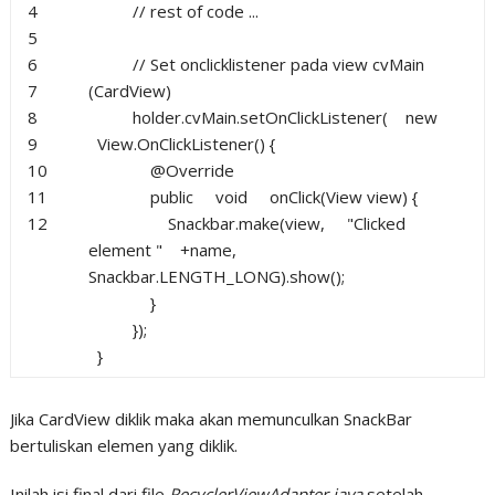
4
// rest of code ...
5
6
// Set onclicklistener pada view cvMain
7
(CardView)
8
holder.cvMain.setOnClickListener(
new
9
View.OnClickListener() {
10
@Override
11
public
void
onClick(View view) {
12
Snackbar.make(view,
"Clicked
element "
+name,
Snackbar.LENGTH_LONG).show();
}
});
}
Jika CardView diklik maka akan memunculkan SnackBar
bertuliskan elemen yang diklik.
Inilah isi final dari file
RecyclerViewAdapter.java
setelah