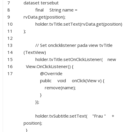
7
dataset tersebut
8
final
String name =
9
rvData.get(position);
10
holder.tvTitle.setText(rvData.get(position)
11
);
12
13
// Set onclicklistener pada view tvTitle
14
(TextView)
15
holder.tvTitle.setOnClickListener(
new
16
View.OnClickListener() {
17
@Override
public
void
onClick(View v) {
remove(name);
}
});
holder.tvSubtitle.setText(
"Frau "
+
position);
}