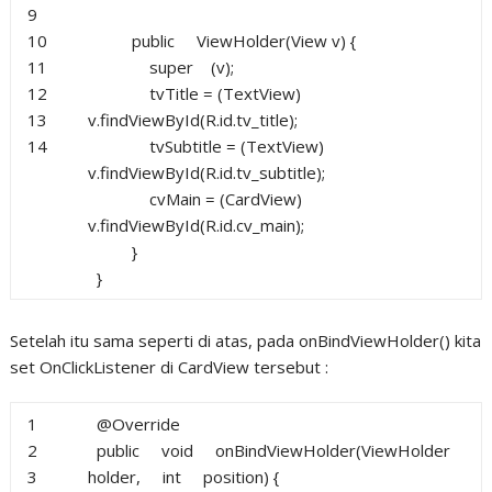
9
10
public
ViewHolder(View v) {
11
super
(v);
12
tvTitle = (TextView)
13
v.findViewById(R.id.tv_title);
14
tvSubtitle = (TextView)
v.findViewById(R.id.tv_subtitle);
cvMain = (CardView)
v.findViewById(R.id.cv_main);
}
}
Setelah itu sama seperti di atas, pada onBindViewHolder() kita
set OnClickListener di CardView tersebut :
1
@Override
2
public
void
onBindViewHolder(ViewHolder
3
holder,
int
position) {