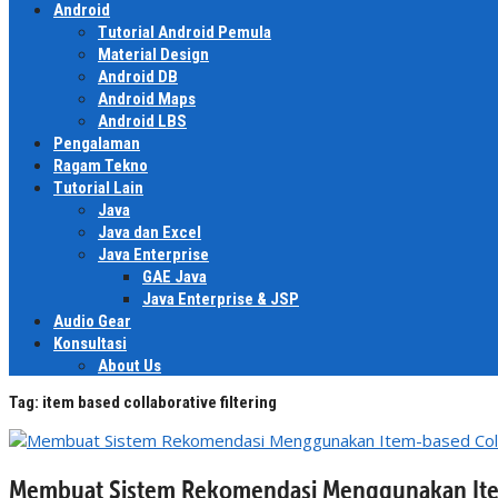
Android
Tutorial Android Pemula
Material Design
Android DB
Android Maps
Android LBS
Pengalaman
Ragam Tekno
Tutorial Lain
Java
Java dan Excel
Java Enterprise
GAE Java
Java Enterprise & JSP
Audio Gear
Konsultasi
About Us
Tag:
item based collaborative filtering
Membuat Sistem Rekomendasi Menggunakan Item-