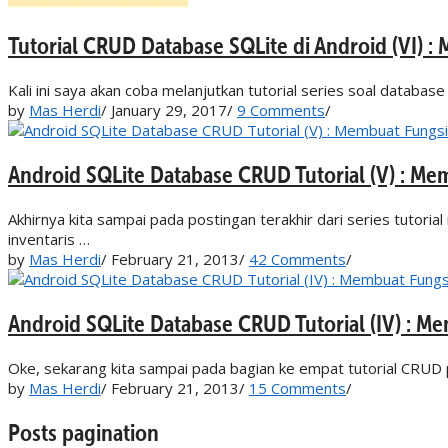
Tutorial CRUD Database SQLite di Android (VI) :
Kali ini saya akan coba melanjutkan tutorial series soal database
by
Mas Herdi
/
January 29, 2017
/
9 Comments
/
Android SQLite Database CRUD Tutorial (V) : Me
Akhirnya kita sampai pada postingan terakhir dari series tutoria
inventaris …
by
Mas Herdi
/
February 21, 2013
/
42 Comments
/
Android SQLite Database CRUD Tutorial (IV) : M
Oke, sekarang kita sampai pada bagian ke empat tutorial CRUD 
by
Mas Herdi
/
February 21, 2013
/
15 Comments
/
Posts pagination