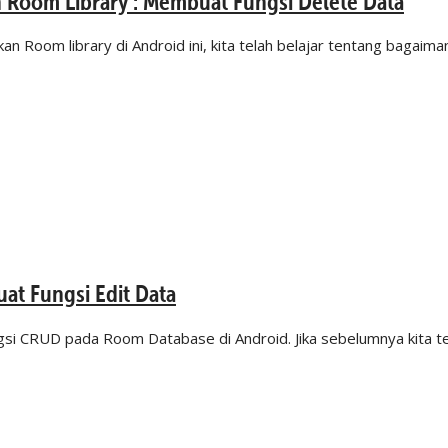
 Room Library : Membuat Fungsi Delete Data
 Room library di Android ini, kita telah belajar tentang bagaima
at Fungsi Edit Data
gsi CRUD pada Room Database di Android. Jika sebelumnya kita te