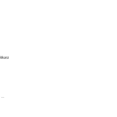
likasi
n …