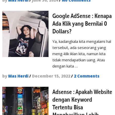
by
Mas Herdi
/
June 30, 2024
/
No Comments
Google AdSense : Kenapa
Ada Klik yang Bernilai 0
Dollars?
Ya, kadangkala kita mengalami hal
tersebut, ada seseorang yang
meng-klik iklan kita, namun kita
tidak mendapatkan uang. Atau
dengan kata …
by
Mas Herdi
/
December 15, 2022
/
2 Comments
Adsense : Apakah Website
dengan Keyword
Tertentu Bisa
Menghasilkan Lebih