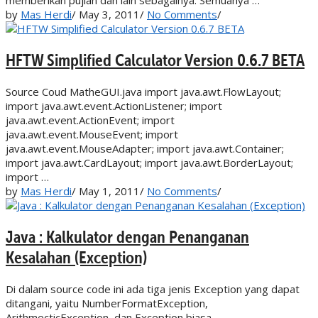
memberikan pujian dan lain sebagainya. Semuanya …
by
Mas Herdi
/
May 3, 2011
/
No Comments
/
HFTW Simplified Calculator Version 0.6.7 BETA
Source Coud MatheGUI.java import java.awt.FlowLayout;
import java.awt.event.ActionListener; import
java.awt.event.ActionEvent; import
java.awt.event.MouseEvent; import
java.awt.event.MouseAdapter; import java.awt.Container;
import java.awt.CardLayout; import java.awt.BorderLayout;
import …
by
Mas Herdi
/
May 1, 2011
/
No Comments
/
Java : Kalkulator dengan Penanganan
Kesalahan (Exception)
Di dalam source code ini ada tiga jenis Exception yang dapat
ditangani, yaitu NumberFormatException,
ArithmecticException, dan Exception biasa.