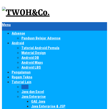
Menu
Adsense
Panduan Belajar Adsense
Android
Tutorial Android Pemula
Material Design
Android DB
Android Maps
Android LBS
Pengalaman
Ragam Tekno
Tutorial Lain
Java
Java dan Excel
Java Enterprise
GAE Java
Java Enterprise & JSP