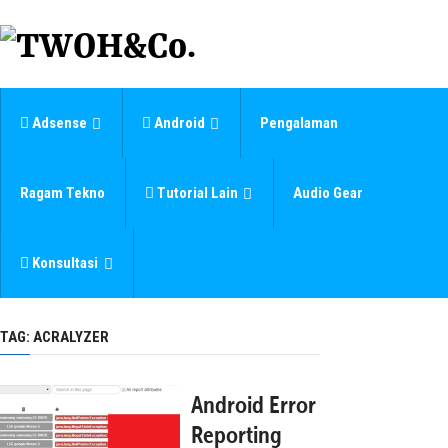
Adsense
Android
Pengalaman
Ragam Tekno
Tutorial Lain
Audio Gear
Konsultasi
TAG:
ACRALYZER
Android Error
Reporting