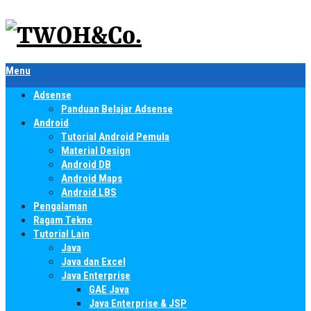
Menu
Adsense
Panduan Belajar Adsense
Android
Tutorial Android Pemula
Material Design
Android DB
Android Maps
Android LBS
Pengalaman
Ragam Tekno
Tutorial Lain
Java
Java dan Excel
Java Enterprise
GAE Java
Java Enterprise & JSP