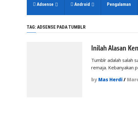
Adsense
Android
Pengalaman
TAG:
ADSENSE PADA TUMBLR
Inilah Alasan K
Tumblr adalah salah s
remaja. Kebanyakan p
by
Mas Herdi
/
Marc