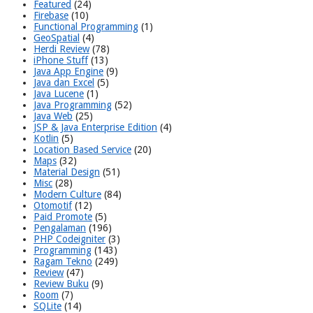
Featured
(24)
Firebase
(10)
Functional Programming
(1)
GeoSpatial
(4)
Herdi Review
(78)
iPhone Stuff
(13)
Java App Engine
(9)
Java dan Excel
(5)
Java Lucene
(1)
Java Programming
(52)
Java Web
(25)
JSP & Java Enterprise Edition
(4)
Kotlin
(5)
Location Based Service
(20)
Maps
(32)
Material Design
(51)
Misc
(28)
Modern Culture
(84)
Otomotif
(12)
Paid Promote
(5)
Pengalaman
(196)
PHP Codeigniter
(3)
Programming
(143)
Ragam Tekno
(249)
Review
(47)
Review Buku
(9)
Room
(7)
SQLite
(14)