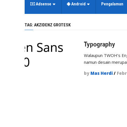
Adsense
Android
Pengalaman
TAG:
AKZIDENZ GROTESK
Typography
Walaupun TWOH’s Engi
namun desain merupaka
by
Mas Herdi
/
Febr