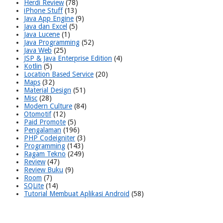
Herdi Review
(78)
iPhone Stuff
(13)
Java App Engine
(9)
Java dan Excel
(5)
Java Lucene
(1)
Java Programming
(52)
Java Web
(25)
JSP & Java Enterprise Edition
(4)
Kotlin
(5)
Location Based Service
(20)
Maps
(32)
Material Design
(51)
Misc
(28)
Modern Culture
(84)
Otomotif
(12)
Paid Promote
(5)
Pengalaman
(196)
PHP Codeigniter
(3)
Programming
(143)
Ragam Tekno
(249)
Review
(47)
Review Buku
(9)
Room
(7)
SQLite
(14)
Tutorial Membuat Aplikasi Android
(58)