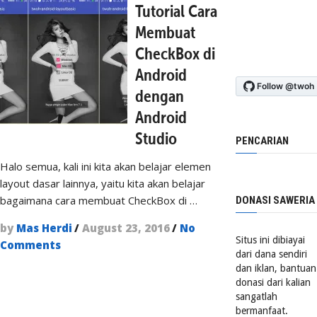
Tutorial Cara
Membuat
CheckBox di
Android
dengan
Android
Studio
PENCARIAN
Halo semua, kali ini kita akan belajar elemen
layout dasar lainnya, yaitu kita akan belajar
bagaimana cara membuat CheckBox di …
DONASI SAWERIA
by
Mas Herdi
/
August 23, 2016
/
No
Situs ini dibiayai
Comments
dari dana sendiri
dan iklan, bantuan
donasi dari kalian
sangatlah
bermanfaat.