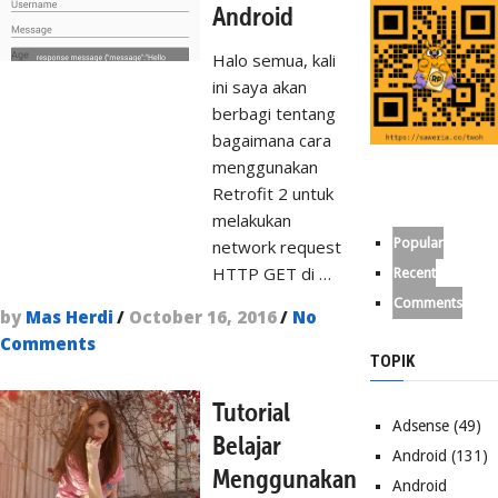
Android
Halo semua, kali
ini saya akan
berbagi tentang
bagaimana cara
menggunakan
Retrofit 2 untuk
melakukan
Popular
network request
HTTP GET di …
Recent
Comments
by
Mas Herdi
/
October 16, 2016
/
No
Comments
TOPIK
Tutorial
Adsense
(49)
Belajar
Android
(131)
Menggunakan
Android