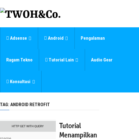
Adsense
Android
Pengalaman
Ragam Tekno
Tutorial Lain
Audio Gear
Konsultasi
TAG:
ANDROID RETROFIT
Tutorial
Menampilkan