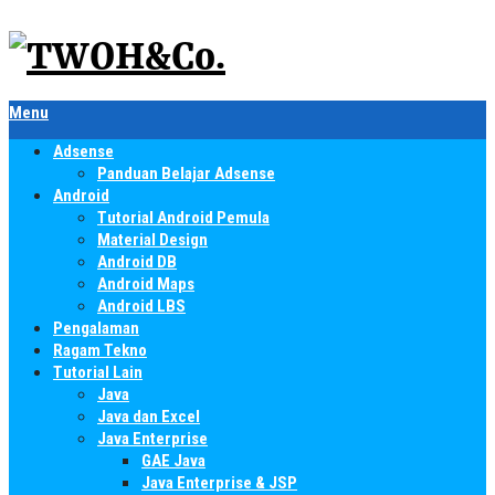
Menu
Adsense
Panduan Belajar Adsense
Android
Tutorial Android Pemula
Material Design
Android DB
Android Maps
Android LBS
Pengalaman
Ragam Tekno
Tutorial Lain
Java
Java dan Excel
Java Enterprise
GAE Java
Java Enterprise & JSP