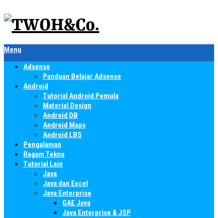
Menu
Adsense
Panduan Belajar Adsense
Android
Tutorial Android Pemula
Material Design
Android DB
Android Maps
Android LBS
Pengalaman
Ragam Tekno
Tutorial Lain
Java
Java dan Excel
Java Enterprise
GAE Java
Java Enterprise & JSP