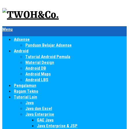
Menu
Adsense
Panduan Belajar Adsense
Android
Tutorial Android Pemula
Material Design
Android DB
Android Maps
Android LBS
Pengalaman
Ragam Tekno
Tutorial Lain
Java
Java dan Excel
Java Enterprise
GAE Java
Java Enterprise & JSP