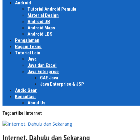
Android
Tutorial Android Pemula
Material Design
Android DB
Android Maps
Android LBS
Pengalaman
Ragam Tekno
Tutorial Lain
Java
Java dan Excel
Java Enterprise
GAE Java
Java Enterprise & JSP
Audio Gear
Konsultasi
About Us
Tag:
artikel internet
Internet, Dahulu dan Sekarang