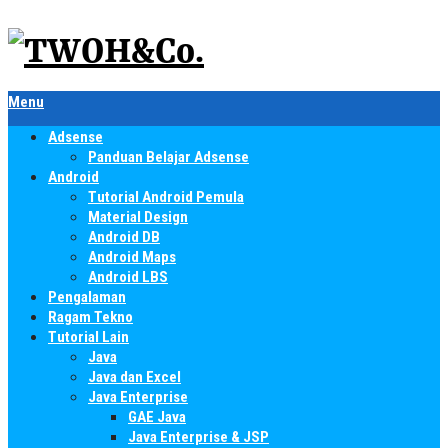
Menu
Adsense
Panduan Belajar Adsense
Android
Tutorial Android Pemula
Material Design
Android DB
Android Maps
Android LBS
Pengalaman
Ragam Tekno
Tutorial Lain
Java
Java dan Excel
Java Enterprise
GAE Java
Java Enterprise & JSP