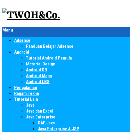
Menu
Adsense
Panduan Belajar Adsense
Android
Tutorial Android Pemula
Material Design
Android DB
Android Maps
Android LBS
Pengalaman
Ragam Tekno
Tutorial Lain
Java
Java dan Excel
Java Enterprise
GAE Java
Java Enterprise & JSP