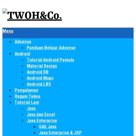
Menu
Adsense
Panduan Belajar Adsense
Android
Tutorial Android Pemula
Material Design
Android DB
Android Maps
Android LBS
Pengalaman
Ragam Tekno
Tutorial Lain
Java
Java dan Excel
Java Enterprise
GAE Java
Java Enterprise & JSP