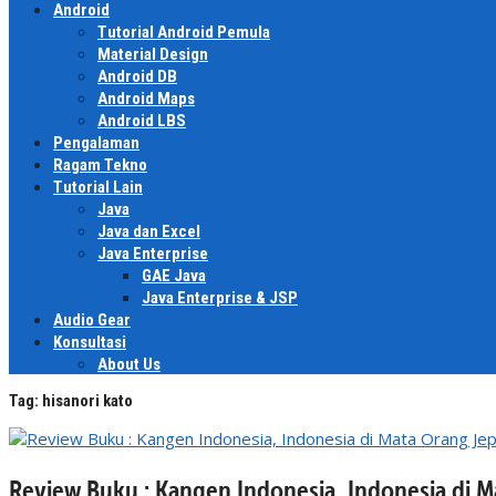
Android
Tutorial Android Pemula
Material Design
Android DB
Android Maps
Android LBS
Pengalaman
Ragam Tekno
Tutorial Lain
Java
Java dan Excel
Java Enterprise
GAE Java
Java Enterprise & JSP
Audio Gear
Konsultasi
About Us
Tag:
hisanori kato
Review Buku : Kangen Indonesia, Indonesia 