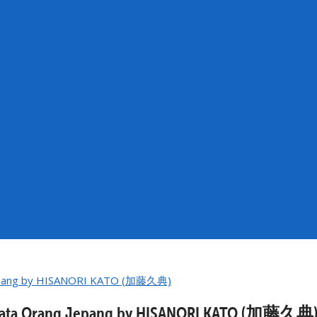
di Mata Orang Jepang by HISANORI KATO (加藤久典