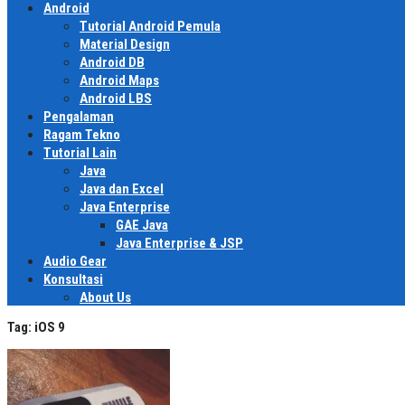
Android
Tutorial Android Pemula
Material Design
Android DB
Android Maps
Android LBS
Pengalaman
Ragam Tekno
Tutorial Lain
Java
Java dan Excel
Java Enterprise
GAE Java
Java Enterprise & JSP
Audio Gear
Konsultasi
About Us
Tag:
iOS 9