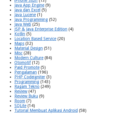
iPhone Stuff
(13)
Java App Engine
(9)
Java dan Excel
(5)
Java Lucene
(1)
Java Programming
(52)
Java Web
(25)
JSP & Java Enterprise Edition
(4)
Kotlin
(5)
Location Based Service
(20)
Maps
(32)
Material Design
(51)
Misc
(28)
Modern Culture
(84)
Otomotif
(12)
Paid Promote
(5)
Pengalaman
(196)
PHP Codeigniter
(3)
Programming
(143)
Ragam Tekno
(249)
Review
(47)
Review Buku
(9)
Room
(7)
SQLite
(14)
Tutorial Membuat Aplikasi Android
(58)