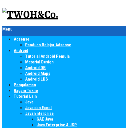
Menu
Adsense
Panduan Belajar Adsense
Android
Tutorial Android Pemula
Material Design
Android DB
Android Maps
Android LBS
Pengalaman
Ragam Tekno
Tutorial Lain
Java
Java dan Excel
Java Enterprise
GAE Java
Java Enterprise & JSP