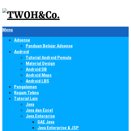
Menu
Adsense
Panduan Belajar Adsense
Android
Tutorial Android Pemula
Material Design
Android DB
Android Maps
Android LBS
Pengalaman
Ragam Tekno
Tutorial Lain
Java
Java dan Excel
Java Enterprise
GAE Java
Java Enterprise & JSP