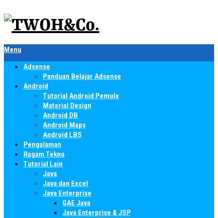
Menu
Adsense
Panduan Belajar Adsense
Android
Tutorial Android Pemula
Material Design
Android DB
Android Maps
Android LBS
Pengalaman
Ragam Tekno
Tutorial Lain
Java
Java dan Excel
Java Enterprise
GAE Java
Java Enterprise & JSP