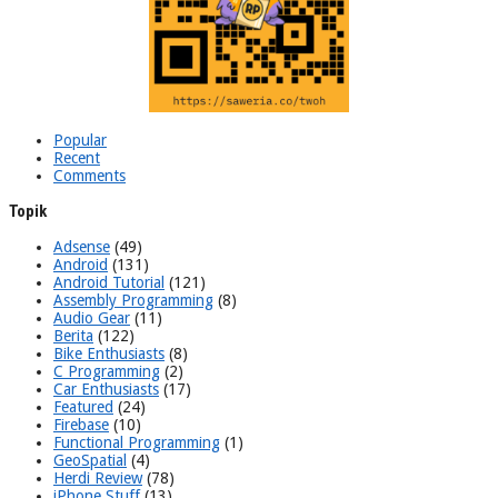
Popular
Recent
Comments
Topik
Adsense
(49)
Android
(131)
Android Tutorial
(121)
Assembly Programming
(8)
Audio Gear
(11)
Berita
(122)
Bike Enthusiasts
(8)
C Programming
(2)
Car Enthusiasts
(17)
Featured
(24)
Firebase
(10)
Functional Programming
(1)
GeoSpatial
(4)
Herdi Review
(78)
iPhone Stuff
(13)