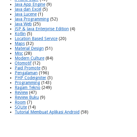
Java App Engine
(9)
Java dan Excel
(5)
Java Lucene
(1)
Java Programming
(52)
Java Web
(25)
JSP & Java Enterprise Edition
(4)
Kotlin
(5)
Location Based Service
(20)
Maps
(32)
Material Design
(51)
Misc
(28)
Modern Culture
(84)
Otomotif
(12)
Paid Promote
(5)
Pengalaman
(196)
PHP Codeigniter
(3)
Programming
(143)
Ragam Tekno
(249)
Review
(47)
Review Buku
(9)
Room
(7)
SQLite
(14)
Tutorial Membuat Aplikasi Android
(58)