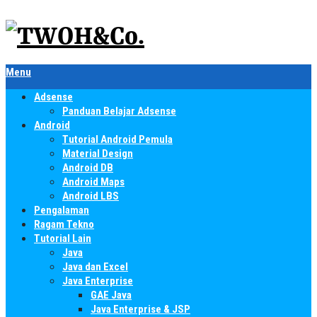
Menu
Adsense
Panduan Belajar Adsense
Android
Tutorial Android Pemula
Material Design
Android DB
Android Maps
Android LBS
Pengalaman
Ragam Tekno
Tutorial Lain
Java
Java dan Excel
Java Enterprise
GAE Java
Java Enterprise & JSP