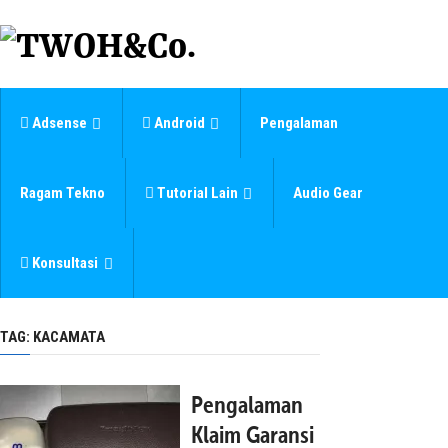
Adsense
Android
Pengalaman
Ragam Tekno
Tutorial Lain
Audio Gear
Konsultasi
TAG:
KACAMATA
Pengalaman
Klaim Garansi