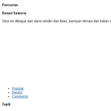
Pencarian
Donasi Saweria
Situs ini dibiayai dari dana sendiri dan iklan, bantuan donasi dari kalia
Popular
Recent
Comments
Topik