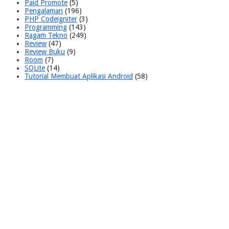
Paid Promote
(5)
Pengalaman
(196)
PHP Codeigniter
(3)
Programming
(143)
Ragam Tekno
(249)
Review
(47)
Review Buku
(9)
Room
(7)
SQLite
(14)
Tutorial Membuat Aplikasi Android
(58)