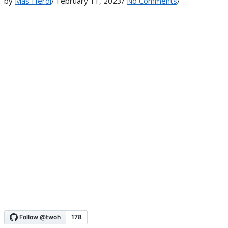
by
Mas Herdi
/
February 11, 2023
/
No Comments
/