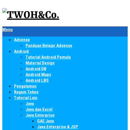
Menu
Adsense
Panduan Belajar Adsense
Android
Tutorial Android Pemula
Material Design
Android DB
Android Maps
Android LBS
Pengalaman
Ragam Tekno
Tutorial Lain
Java
Java dan Excel
Java Enterprise
GAE Java
Java Enterprise & JSP