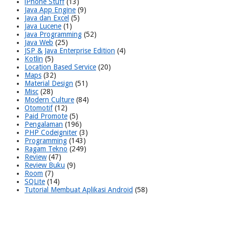
iPhone Stuff
(13)
Java App Engine
(9)
Java dan Excel
(5)
Java Lucene
(1)
Java Programming
(52)
Java Web
(25)
JSP & Java Enterprise Edition
(4)
Kotlin
(5)
Location Based Service
(20)
Maps
(32)
Material Design
(51)
Misc
(28)
Modern Culture
(84)
Otomotif
(12)
Paid Promote
(5)
Pengalaman
(196)
PHP Codeigniter
(3)
Programming
(143)
Ragam Tekno
(249)
Review
(47)
Review Buku
(9)
Room
(7)
SQLite
(14)
Tutorial Membuat Aplikasi Android
(58)