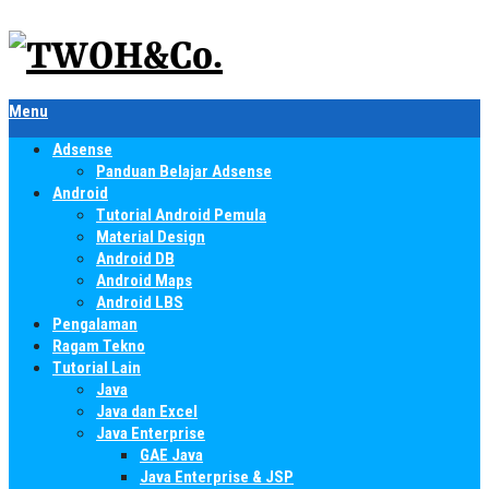
Menu
Adsense
Panduan Belajar Adsense
Android
Tutorial Android Pemula
Material Design
Android DB
Android Maps
Android LBS
Pengalaman
Ragam Tekno
Tutorial Lain
Java
Java dan Excel
Java Enterprise
GAE Java
Java Enterprise & JSP