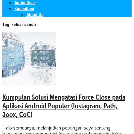
Audio Gear
Konsultasi
About Us
Tag:
keluar sendiri
Kumpulan Solusi Mengatasi Force Close pada
Aplikasi Android Populer (Instagram, Path,
Joox, CoC)
Halo semuanya, melanjutkan postingan saya tentang
bagaimana cara mengatasi force close pada Android, kali ini