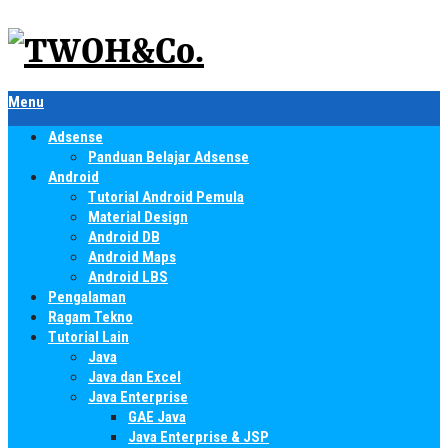
Menu
Adsense
Panduan Belajar Adsense
Android
Tutorial Android Pemula
Material Design
Android DB
Android Maps
Android LBS
Pengalaman
Ragam Tekno
Tutorial Lain
Java
Java dan Excel
Java Enterprise
GAE Java
Java Enterprise & JSP