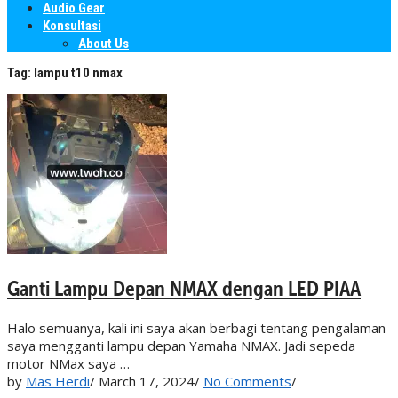
Audio Gear
Konsultasi
About Us
Tag:
lampu t10 nmax
Ganti Lampu Depan NMAX dengan LED PIAA
Halo semuanya, kali ini saya akan berbagi tentang pengalaman
saya mengganti lampu depan Yamaha NMAX. Jadi sepeda
motor NMax saya …
by
Mas Herdi
/
March 17, 2024
/
No Comments
/