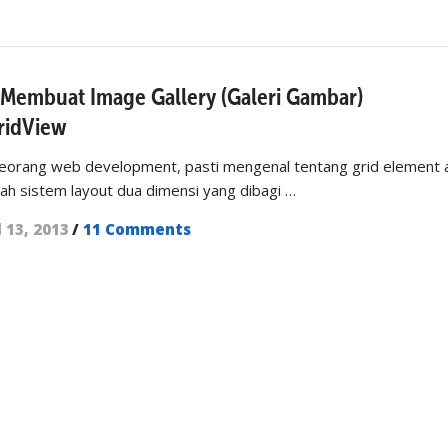
d Membuat Image Gallery (Galeri Gambar)
ridView
 seorang web development, pasti mengenal tentang grid element 
uah sistem layout dua dimensi yang dibagi …
l 13, 2013
/
11 Comments