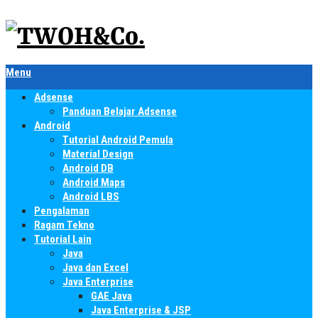
Menu
Adsense
Panduan Belajar Adsense
Android
Tutorial Android Pemula
Material Design
Android DB
Android Maps
Android LBS
Pengalaman
Ragam Tekno
Tutorial Lain
Java
Java dan Excel
Java Enterprise
GAE Java
Java Enterprise & JSP