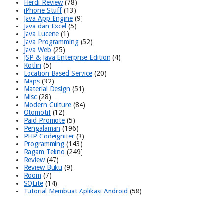
Herdi Review
(78)
iPhone Stuff
(13)
Java App Engine
(9)
Java dan Excel
(5)
Java Lucene
(1)
Java Programming
(52)
Java Web
(25)
JSP & Java Enterprise Edition
(4)
Kotlin
(5)
Location Based Service
(20)
Maps
(32)
Material Design
(51)
Misc
(28)
Modern Culture
(84)
Otomotif
(12)
Paid Promote
(5)
Pengalaman
(196)
PHP Codeigniter
(3)
Programming
(143)
Ragam Tekno
(249)
Review
(47)
Review Buku
(9)
Room
(7)
SQLite
(14)
Tutorial Membuat Aplikasi Android
(58)