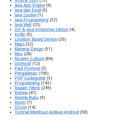
iPhone Stuff
(13)
Java App Engine
(9)
Java dan Excel
(5)
Java Lucene
(1)
Java Programming
(52)
Java Web
(25)
JSP & Java Enterprise Edition
(4)
Kotlin
(5)
Location Based Service
(20)
Maps
(32)
Material Design
(51)
Misc
(28)
Modern Culture
(84)
Otomotif
(12)
Paid Promote
(5)
Pengalaman
(196)
PHP Codeigniter
(3)
Programming
(143)
Ragam Tekno
(249)
Review
(47)
Review Buku
(9)
Room
(7)
SQLite
(14)
Tutorial Membuat Aplikasi Android
(58)