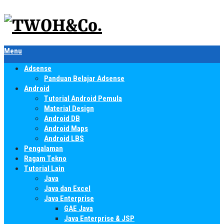
Menu
Adsense
Panduan Belajar Adsense
Android
Tutorial Android Pemula
Material Design
Android DB
Android Maps
Android LBS
Pengalaman
Ragam Tekno
Tutorial Lain
Java
Java dan Excel
Java Enterprise
GAE Java
Java Enterprise & JSP