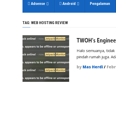
Adsense
Android
Pengalaman
TAG:
WEB HOSTING REVIEW
TWOH’s Engineer
Halo semuanya, tidak
pindah rumah juga. A
by
Mas Herdi
/
Febr