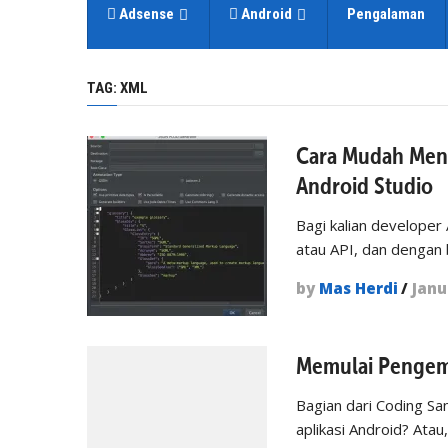
Adsense
Android
Pengalaman
TAG:
XML
Cara Mudah Meng
Android Studio
Bagi kalian developer
atau API, dan dengan 
by
Mas Herdi
/
Janu
Memulai Pengemb
Bagian dari Coding San
aplikasi Android? Atau