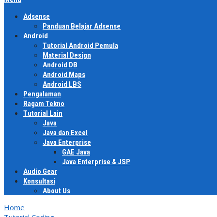
Adsense
Panduan Belajar Adsense
Android
Tutorial Android Pemula
Material Design
Android DB
Android Maps
Android LBS
Pengalaman
Ragam Tekno
Tutorial Lain
Java
Java dan Excel
Java Enterprise
GAE Java
Java Enterprise & JSP
Audio Gear
Konsultasi
About Us
Home
Tutorial Coding