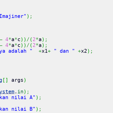
Imajiner"
)
;
–
4
*
a
*
c
)
)
/
(
2
*
a
)
;
–
4
*
a
*
c
)
)
/
(
2
*
a
)
;
ya adalah "
+
x1
+
" dan "
+
x2
)
;
g
[
]
args
)
ystem
.
in
)
;
kan nilai A"
)
;
kan nilai B"
)
;