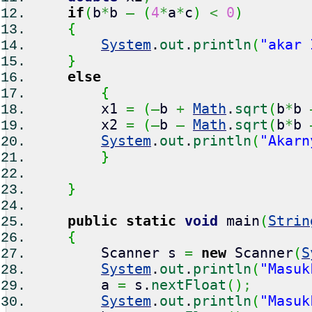
if
(
b
*
b
–
(
4
*
a
*
c
)
<
0
)
{
System
.
out
.
println
(
"akar 
}
else
{
x1
=
(
–
b
+
Math
.
sqrt
(
b
*
b
x2
=
(
–
b
–
Math
.
sqrt
(
b
*
b
System
.
out
.
println
(
"Akarn
}
}
public
static
void
main
(
Strin
{
Scanner s
=
new
Scanner
(
S
System
.
out
.
println
(
"Masuk
a
=
s.
nextFloat
(
)
;
System
.
out
.
println
(
"Masuk