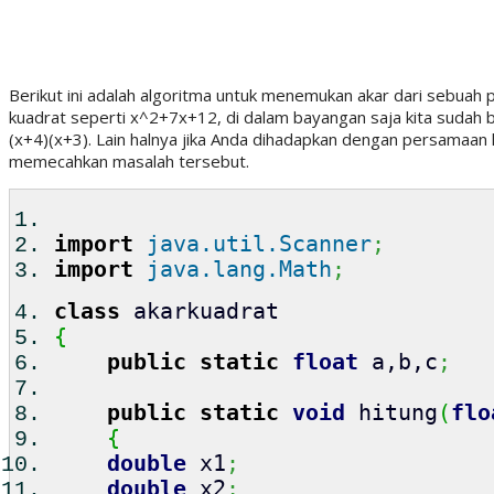
Berikut ini adalah algoritma untuk menemukan akar dari sebuah
kuadrat seperti x^2+7x+12, di dalam bayangan saja kita sudah b
(x+4)(x+3). Lain halnya jika Anda dihadapkan dengan persamaan 
memecahkan masalah tersebut.
import
java.util.Scanner
;
import
java.lang.Math
;
class
akarkuadrat
{
public
static
float
a,b,c
;
public
static
void
hitung
(
flo
{
double
x1
;
double
x2
;