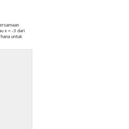
 persamaan
u x = -3 dari
rhana untuk