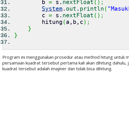
b
=
s.
nextFloat
(
)
;
System
.
out
.
println
(
"Masuk
c
=
s.
nextFloat
(
)
;
hitung
(
a,b,c
)
;
}
}
Program ini menggunakan prosedur atau method hitung untuk mene
persamaan kuadrat tersebut pertama kali akan dihitung dahulu, ja
kuadrat tersebut adalah imajiner dan tidak bisa dihitung.