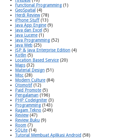
Firebase
(10)
Functional Programming
(1)
GeoSpatial
(4)
Herdi Review
(78)
iPhone Stuff
(13)
Java App Engine
(9)
Java dan Excel
(5)
Java Lucene
(1)
Java Programming
(52)
Java Web
(25)
JSP & Java Enterprise Edition
(4)
Kotlin
(5)
Location Based Service
(20)
Maps
(32)
Material Design
(51)
Misc
(28)
Modern Culture
(84)
Otomotif
(12)
Paid Promote
(5)
Pengalaman
(196)
PHP Codeigniter
(3)
Programming
(143)
Ragam Tekno
(249)
Review
(47)
Review Buku
(9)
Room
(7)
SQLite
(14)
Tutorial Membuat Aplikasi Android
(58)