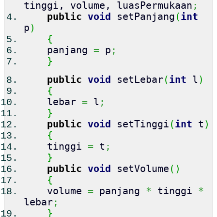
tinggi, volume, luasPermukaan
;
public
void
setPanjang
(
int
p
)
{
panjang
=
p
;
}
public
void
setLebar
(
int
l
)
{
lebar
=
l
;
}
public
void
setTinggi
(
int
t
)
{
tinggi
=
t
;
}
public
void
setVolume
(
)
{
volume
=
panjang
*
tinggi
*
lebar
;
}