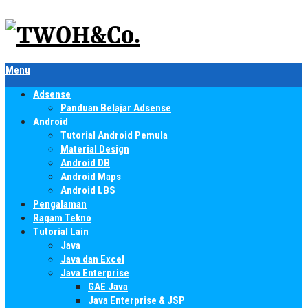
Menu
Adsense
Panduan Belajar Adsense
Android
Tutorial Android Pemula
Material Design
Android DB
Android Maps
Android LBS
Pengalaman
Ragam Tekno
Tutorial Lain
Java
Java dan Excel
Java Enterprise
GAE Java
Java Enterprise & JSP