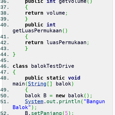
public
int
getVolume
(
)
{
return
volume
;
}
public
int
getLuasPermukaan
(
)
{
return
luasPermukaan
;
}
}
class
balokTestDrive
{
public
static
void
main
(
String
[
]
balok
)
{
balok B
=
new
balok
(
)
;
System
.
out
.
println
(
"Bangun
Balok"
)
;
B.
setPanjang
(
5
)
;