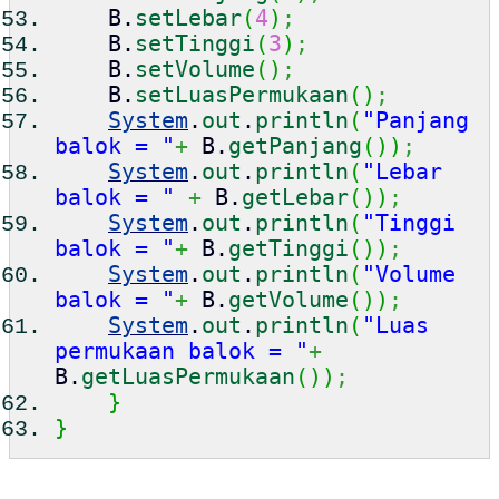
B.
setLebar
(
4
)
;
B.
setTinggi
(
3
)
;
B.
setVolume
(
)
;
B.
setLuasPermukaan
(
)
;
System
.
out
.
println
(
"Panjang
balok = "
+
B.
getPanjang
(
)
)
;
System
.
out
.
println
(
"Lebar
balok = "
+
B.
getLebar
(
)
)
;
System
.
out
.
println
(
"Tinggi
balok = "
+
B.
getTinggi
(
)
)
;
System
.
out
.
println
(
"Volume
balok = "
+
B.
getVolume
(
)
)
;
System
.
out
.
println
(
"Luas
permukaan balok = "
+
B.
getLuasPermukaan
(
)
)
;
}
}