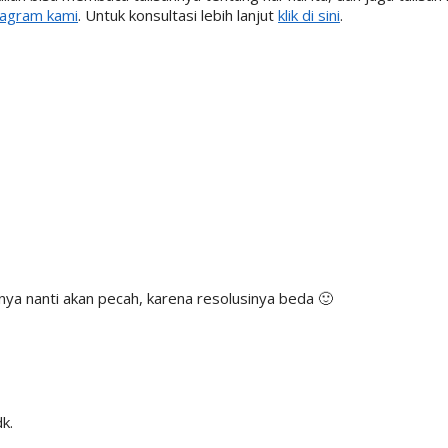
tagram kami
. Untuk konsultasi lebih lanjut
klik di sini
.
ya nanti akan pecah, karena resolusinya beda 🙂
k.