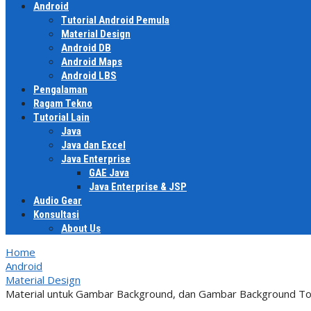
Android
Tutorial Android Pemula
Material Design
Android DB
Android Maps
Android LBS
Pengalaman
Ragam Tekno
Tutorial Lain
Java
Java dan Excel
Java Enterprise
GAE Java
Java Enterprise & JSP
Audio Gear
Konsultasi
About Us
Home
Android
Material Design
Material untuk Gambar Background, dan Gambar Background T