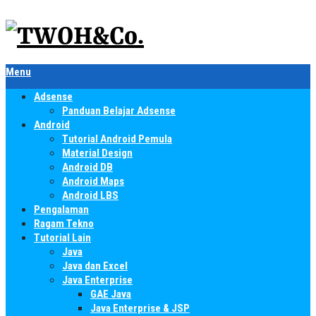
Menu
Adsense
Panduan Belajar Adsense
Android
Tutorial Android Pemula
Material Design
Android DB
Android Maps
Android LBS
Pengalaman
Ragam Tekno
Tutorial Lain
Java
Java dan Excel
Java Enterprise
GAE Java
Java Enterprise & JSP