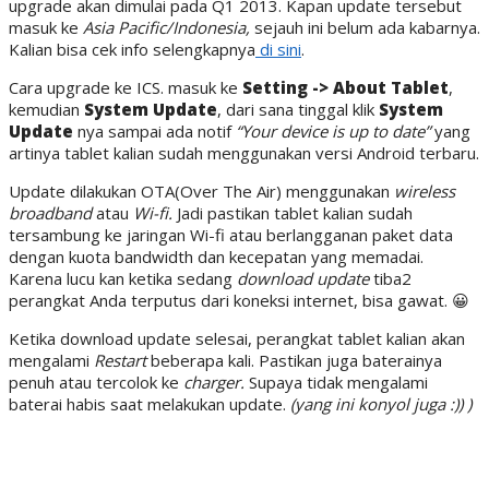
upgrade akan dimulai pada Q1 2013. Kapan update tersebut
masuk ke
Asia Pacific/Indonesia,
sejauh ini belum ada kabarnya.
Kalian bisa cek info selengkapnya
di sini
.
Cara upgrade ke ICS. masuk ke
Setting ->
About Tablet
,
kemudian
System Update
, dari sana tinggal klik
System
Update
nya sampai ada notif
“Your device is up to date”
yang
artinya tablet kalian sudah menggunakan versi Android terbaru.
Update dilakukan OTA(Over The Air) menggunakan
wireless
broadband
atau
Wi-fi.
Jadi pastikan tablet kalian sudah
tersambung ke jaringan Wi-fi atau berlangganan paket data
dengan kuota bandwidth dan kecepatan yang memadai.
Karena lucu kan ketika sedang
download update
tiba2
perangkat Anda terputus dari koneksi internet, bisa gawat. 😀
Ketika download update selesai, perangkat tablet kalian akan
mengalami
Restart
beberapa kali. Pastikan juga baterainya
penuh atau tercolok ke
charger.
Supaya tidak mengalami
baterai habis saat melakukan update.
(yang ini konyol juga :)) )