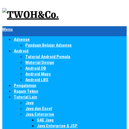
Menu
Adsense
Panduan Belajar Adsense
Android
Tutorial Android Pemula
Material Design
Android DB
Android Maps
Android LBS
Pengalaman
Ragam Tekno
Tutorial Lain
Java
Java dan Excel
Java Enterprise
GAE Java
Java Enterprise & JSP