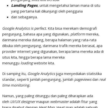
Landing Pages
,
untuk mengetahui laman mana di situ
yang pertama kali dikunjungi oleh pengguna
dan sebagainya.
Google Analytics is perfect.
Kita bisa merekam demografi
pengunjung, bahasa apa yang digunakan,
platform
mereka,
darimana mereka datang, berapa halaman yang rata-rata
dibuka oleh pengunjung, darimana trafik mereka berasal, apa
provider internet yang digunakan, berapa lama mereka ada di
situs kita, hingga berapa lama mereka
menunggu
loading
website kita.
Di samping itu,
Google Analytics
juga menyediakan statistika
standar, seperti jumlah pengunjung, jumlah
pageviews
dan
real
time monitoring.
Namun, yang paling ditunggu dan paling diharapkan ada
oleh
UI/UX designer
maupun
webmaster
adalah fitur yang
biasa disebut dengan
Heat Map.
Heat map adalah sebuah