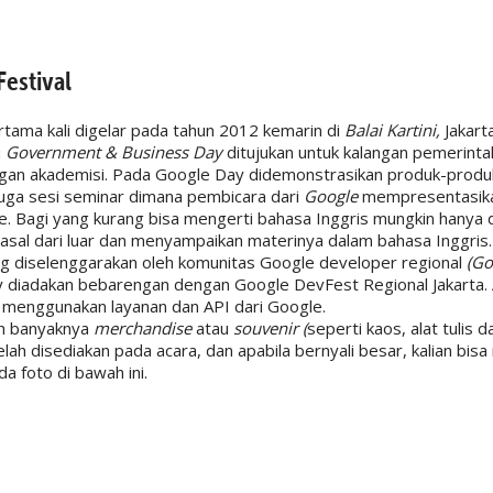
estival
rtama kali digelar pada tahun 2012 kemarin di
Balai Kartini,
Jakarta
u
Government & Business Day
ditujukan untuk kalangan pemerintah
angan akademisi. Pada Google Day didemonstrasikan produk-produ
juga sesi seminar dimana pembicara dari
Google
mempresentasika
le. Bagi yang kurang bisa mengerti bahasa Inggris mungkin hanya 
al dari luar dan menyampaikan materinya dalam bahasa Inggris.
g diselenggarakan oleh komunitas Google developer regional
(Go
y diadakan bebarengan dengan Google DevFest Regional Jakarta. A
 menggunakan layanan dan API dari Google.
lah banyaknya
merchandise
atau
souvenir (
seperti kaos, alat tulis d
elah disediakan pada acara, dan apabila bernyali besar, kalian b
da foto di bawah ini.