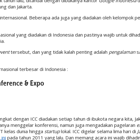
 tahun lalu, ditandai dengan dibukanya kantor
Google Indonesia
ng dan Jakarta.
internasional. Beberapa ada juga yang diadakan oleh kelompok pe
sional yang diadakan di Indonesia dan pastinya wajib untuk dihadi
ia.
event
tersebut, dan yang tidak kalah penting adalah
pengalaman
s
rnasional terbesar di Indonesia :
nference & Expo
singkat dengan ICC diadakan setiap tahun di ibukota negara kita, Ja
 hanya menggelar konferensi, namun juga mengadakan pagelaran
e
T kelas dunia hingga
startup
lokal. ICC digelar selama lima hari di
J
ini
pada tahun 2011 yang lalu. Dan memang acara ini wajib dihadiri