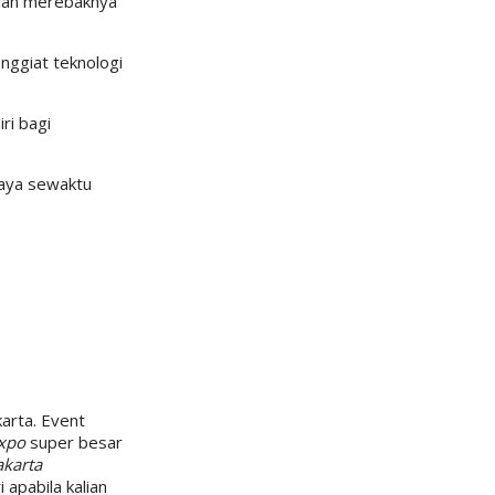
dan merebaknya
nggiat teknologi
ri bagi
aya sewaktu
karta. Event
xpo
super besar
akarta
 apabila kalian