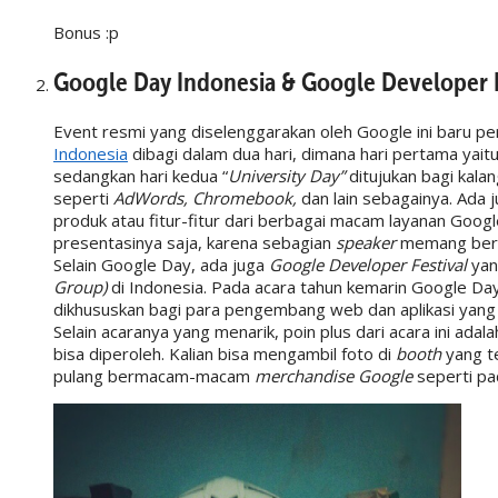
Bonus :p
Google Day Indonesia & Google Developer F
Event resmi yang diselenggarakan oleh Google ini baru pe
Indonesia
dibagi dalam dua hari, dimana hari pertama yait
sedangkan hari kedua “
University Day”
ditujukan bagi kal
seperti
AdWords, Chromebook,
dan lain sebagainya. Ada 
produk atau fitur-fitur dari berbagai macam layanan Goog
presentasinya saja, karena sebagian
speaker
memang beras
Selain Google Day, ada juga
Google Developer Festival
yan
Group)
di Indonesia. Pada acara tahun kemarin Google Da
dikhususkan bagi para pengembang web dan aplikasi yang
Selain acaranya yang menarik, poin plus dari acara ini ada
bisa diperoleh. Kalian bisa mengambil foto di
booth
yang t
pulang bermacam-macam
merchandise Google
seperti pa