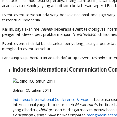
Prospek IT di Indonesia sepertinya mengalami peningkatan sejak
acara-acara teknologi yang ada di kota-kota besar seperti Bandu
Event-event tersebut ada yang beskala nasional, ada juga yang 
tertentu di Indonesia.
Kali ini, saya akan me-
review
beberapa event teknologi/IT interna
pengamat, developer, praktisi maupun
IT enthusiasm
di Indones
Event-event ini dinilai berdasarkan penyelenggaranya, peserta
menghadiri event tersebut.
Langsung saja, berikut ini adalah daftar tiga event teknologi inte
Indonesia International Communication Co
Baliho ICC tahun 2011
Indonesia International Conference & Expo
, atau biasa di
Internasional yang disponsori oleh
Menkominfo
ini tidak
yang dihadiri
exhibitors
dari berbagai macam perusahaan I
Convention Center.
Saya berkesempatan
menghadiri acara 