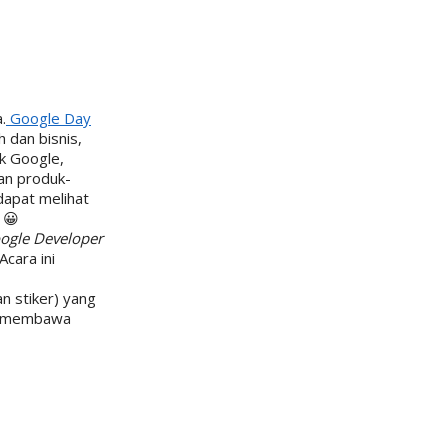
.
Google Day
 dan bisnis,
k Google,
n produk-
dapat melihat
 😀
ogle Developer
cara ini
an stiker) yang
isa membawa