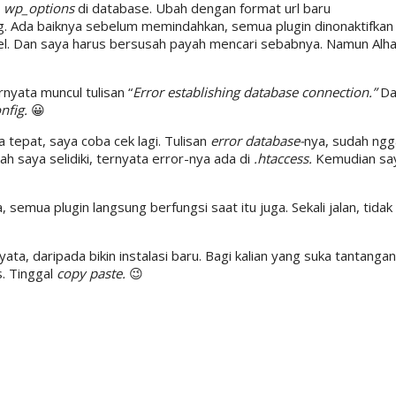
l
wp_options
di database. Ubah dengan format url baru
ing. Ada baiknya sebelum memindahkan, semua plugin dinonaktifkan 
wel. Dan saya harus bersusah payah mencari sebabnya. Namun Alha
nyata muncul tulisan “
Error establishing database connection.”
Dar
nfig.
😀
a tepat, saya coba cek lagi. Tulisan
error database-
nya, sudah ngg
h saya selidiki, ternyata error-nya ada di
.htaccess.
Kemudian say
emua plugin langsung berfungsi saat itu juga. Sekali jalan, tidak 
ata, daripada bikin instalasi baru. Bagi kalian yang suka tantanga
. Tinggal
copy paste.
😉