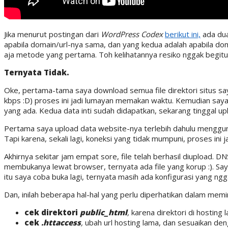
Jika menurut postingan dari
WordPress Codex
berikut ini,
ada dua
apabila domain/url-nya sama, dan yang kedua adalah apabila do
aja metode yang pertama. Toh kelihatannya resiko nggak begitu
Ternyata Tidak.
Oke, pertama-tama saya download semua file direktori situs s
kbps :D) proses ini jadi lumayan memakan waktu. Kemudian say
yang ada. Kedua data inti sudah didapatkan, sekarang tinggal up
Pertama saya upload data website-nya terlebih dahulu mengg
Tapi karena, sekali lagi, koneksi yang tidak mumpuni, proses ini j
Akhirnya sekitar jam empat sore, file telah berhasil diupload. 
membukanya lewat browser, ternyata ada file yang korup :). Saya p
itu saya coba buka lagi, ternyata masih ada konfigurasi yang ngg
Dan, inilah beberapa hal-hal yang perlu diperhatikan dalam mem
cek direktori
public_html
,
karena direktori di hosting
cek
.httaccess
,
ubah url hosting lama, dan sesuaikan deng