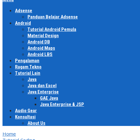
Adsense
Panduan Belajar Adsense
Android
Tutorial Android Pemula
Material Design
Android DB
Android Maps
Android LBS
Pengalaman
Ragam Tekno
Tutorial Lain
Java
Java dan Excel
Java Enterprise
GAE Java
Java Enterprise & JSP
Audio Gear
Konsultasi
About Us
Home
Tutorial Coding