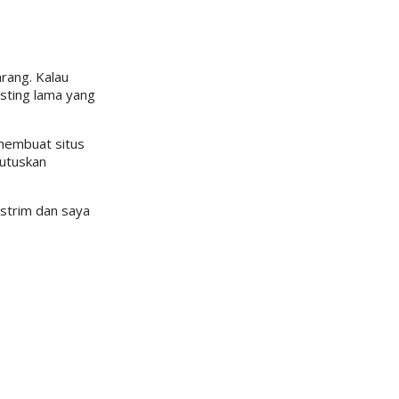
arang. Kalau
sting lama yang
 membuat situs
mutuskan
ekstrim dan saya