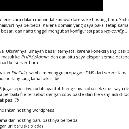
 jenis cara dalam memindahkan wordpress ke hosting baru. Yait
main/url-nya berbeda. Karena domain yang saya pakai tetap sama, 
 besar, dan nanti tinggal mengubah konfigurasi pada
wp-config…
aya. Ukurannya lumayan besar ternyata, karena koneksi yang pas
a masuk ke
PHPMyAdmin,
dan dari situ saya ekspor semua datab
load ke server baru.
unakan
FileZilla,
sambil menunggu propagasi DNS dari server lama 
adi berlangsung lama sekali. 😀
DNS juga sepertinya udah nyantol. Iseng saya coba cek situs saya d
erbaiki file tersebut dengan copy paste dari file yang asli di loc
ak pas. 🙂
indahkan hosting wordpress :
 lama dan hosting baru pastinya berbeda
an url baru (kalo ada)