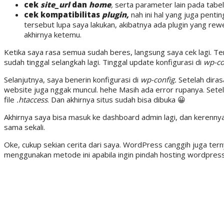
cek
site_url
dan
home
,
serta parameter lain pada tabe
cek kompatibilitas
plugin,
nah ini hal yang juga pent
tersebut lupa saya lakukan, akibatnya ada plugin yang re
akhirnya ketemu.
Ketika saya rasa semua sudah beres, langsung saya cek lagi. Ter
sudah tinggal selangkah lagi. Tinggal update konfigurasi di
wp-co
Selanjutnya, saya benerin konfigurasi di
wp-config.
Setelah diras
website juga nggak muncul. hehe Masih ada error rupanya. Setela
file
.htaccess
. Dan akhirnya situs sudah bisa dibuka 😀
Akhirnya saya bisa masuk ke dashboard admin lagi, dan kerennya, s
sama sekali.
Oke, cukup sekian cerita dari saya. WordPress canggih juga terny
menggunakan metode ini apabila ingin pindah hosting wordpress