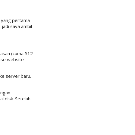
u yang pertama
jadi saya ambil
-pasan (cuma 512
ase website
ke server baru.
engan
al disk. Setelah