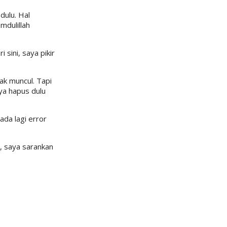
dulu. Hal
mdulillah
i sini, saya pikir
ak muncul. Tapi
a hapus dulu
ada lagi error
n, saya sarankan