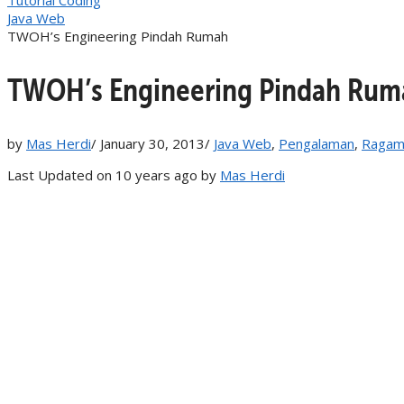
Java Web
TWOH’s Engineering Pindah Rumah
TWOH’s Engineering Pindah Rum
by
Mas Herdi
/
January 30, 2013
/
Java Web
,
Pengalaman
,
Ragam
Last Updated on 10 years ago by
Mas Herdi