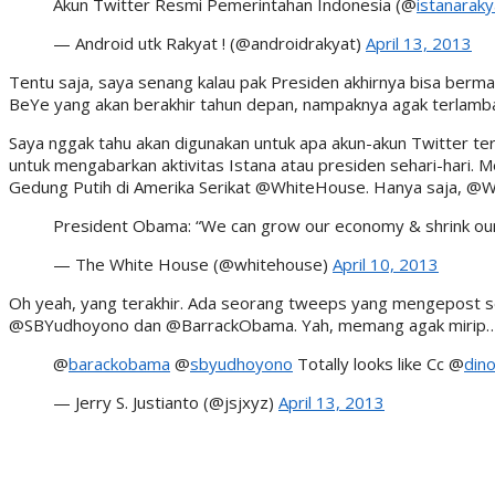
Akun Twitter Resmi Pemerintahan Indonesia (@
istanaraky
— Android utk Rakyat ! (@androidrakyat)
April 13, 2013
Tentu saja, saya senang kalau pak Presiden akhirnya bisa berma
BeYe yang akan berakhir tahun depan, nampaknya agak terlamba
Saya nggak tahu akan digunakan untuk apa akun-akun Twitter te
untuk mengabarkan aktivitas Istana atau presiden sehari-hari. Me
Gedung Putih di Amerika Serikat @WhiteHouse. Hanya saja, @Wh
President Obama: “We can grow our economy & shrink our 
— The White House (@whitehouse)
April 10, 2013
Oh yeah, yang terakhir. Ada seorang tweeps yang mengepost s
@SBYudhoyono dan @BarrackObama. Yah, memang agak mirip
@
barackobama
@
sbyudhoyono
Totally looks like Cc @
dino
— Jerry S. Justianto (@jsjxyz)
April 13, 2013