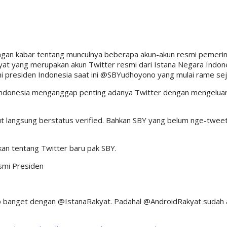
engan kabar tentang munculnya beberapa akun-akun resmi pemeri
yat yang merupakan akun Twitter resmi dari Istana Negara Indon
i presiden Indonesia saat ini @SBYudhoyono yang mulai rame sejak
 Indonesia menganggap penting adanya Twitter dengan mengelua
ut langsung berstatus verified. Bahkan SBY yang belum nge-tweet
an tentang Twitter baru pak SBY.
esmi Presiden
rip banget dengan @IstanaRakyat. Padahal @AndroidRakyat sudah 