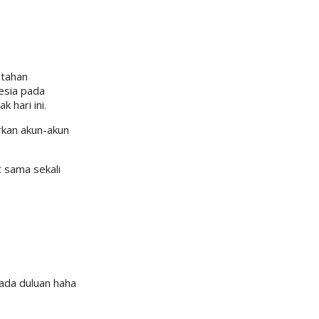
ntahan
esia pada
 hari ini.
rkan akun-akun
 sama sekali
ada duluan haha