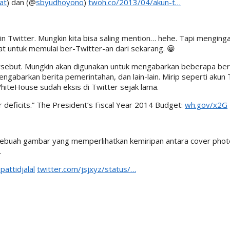
at
) dan (@
sbyudhoyono
)
twoh.co/2013/04/akun-t…
in Twitter. Mungkin kita bisa saling mention… hehe. Tapi menging
t untuk memulai ber-Twitter-an dari sekarang. 😀
rsebut. Mungkin akan digunakan untuk mengabarkan beberapa berita
ngabarkan berita pemerintahan, dan lain-lain. Mirip seperti akun T
iteHouse sudah eksis di Twitter sejak lama.
deficits.” The President’s Fiscal Year 2014 Budget:
wh.gov/x2G
ebuah gambar yang memperlihatkan kemiripan antara cover phot
…
pattidjalal
twitter.com/jsjxyz/status/…