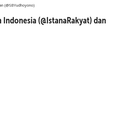
dan (@SBYudhoyono)
 Indonesia (@IstanaRakyat) dan