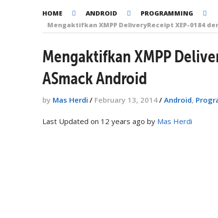
HOME
ANDROID
PROGRAMMING
Mengaktifkan XMPP DeliveryReceipt XEP-0184 de
Mengaktifkan XMPP Delive
ASmack Android
by
Mas Herdi
/
February 13, 2014
/
Android
,
Progr
Last Updated on 12 years ago by
Mas Herdi