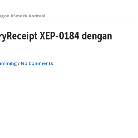
ngan ASmack Android
ryReceipt XEP-0184 dengan
amming
/
No Comments