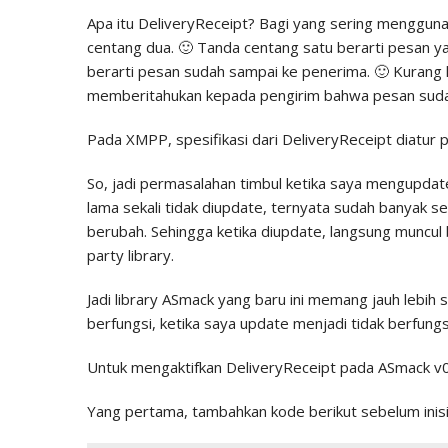
Apa itu DeliveryReceipt? Bagi yang sering menggun
centang dua. 🙂 Tanda centang satu berarti pesan ya
berarti pesan sudah sampai ke penerima. 🙂 Kurang l
memberitahukan kepada pengirim bahwa pesan suda
Pada XMPP, spesifikasi dari DeliveryReceipt diatu
So, jadi permasalahan timbul ketika saya mengupdate 
lama sekali tidak diupdate, ternyata sudah banyak
berubah. Sehingga ketika diupdate, langsung muncul b
party library.
Jadi library ASmack yang baru ini memang jauh lebih 
berfungsi, ketika saya update menjadi tidak berfungs
Untuk mengaktifkan DeliveryReceipt pada ASmack v0.8.
Yang pertama, tambahkan kode berikut sebelum inisi