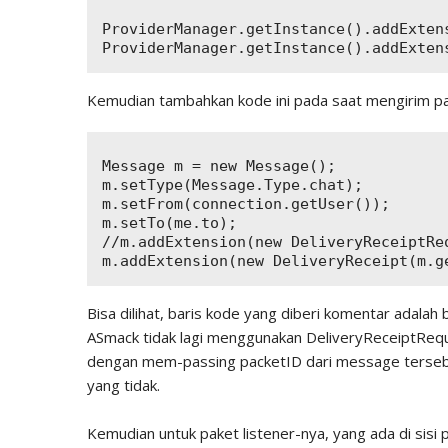
ProviderManager.getInstance().addExten
Kemudian tambahkan kode ini pada saat mengirim pa
Message m = new Message();

m.setType(Message.Type.chat);

m.setFrom(connection.getUser());

m.setTo(me.to);			

//m.addExtension(new DeliveryReceiptReq
Bisa dilihat, baris kode yang diberi komentar adalah
ASmack tidak lagi menggunakan DeliveryReceiptReq
dengan mem-passing packetID dari message tersebut
yang tidak.
Kemudian untuk paket listener-nya, yang ada di sisi