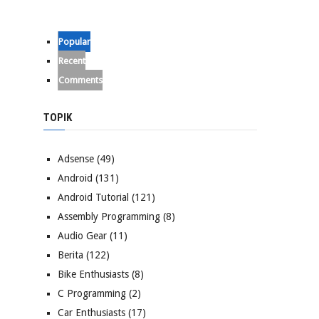
ipt.NAMESPACE, new DeliveryReceipt.Provider());

Popular
Recent
Comments
TOPIK
Adsense
(49)
Android
(131)
Android Tutorial
(121)
Assembly Programming
(8)
Audio Gear
(11)
Berita
(122)
Bike Enthusiasts
(8)
C Programming
(2)
Car Enthusiasts
(17)